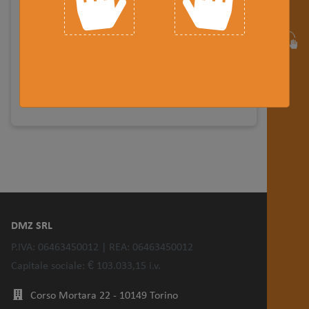
DMZ Expertise Hub
Corso Mortara 22 - 10149 Torino |
Mappa
+39.011 227 98 00 / +39.011 561 39 77
SCRIVICI SU WHATSAPP
DMZ SRL
P.IVA: 06463450012 | REA: 06463450012
Capitale sociale: € 103.033,15 i.v.
Corso Mortara 22 - 10149 Torino