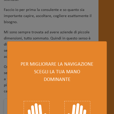
Faccio io per prima la consulente e so quanto sia
importante capire, ascoltare, cogliere esattamente il
bisogno.
Mi sono sempre trovata ad avere aziende di piccole
dimensioni, tutto sommato. Quindi in questo senso è
difficile trovare un consulente che sappia invece
seguirti con la stessa professionalità e serietà dedicata
ad una grande azienda.
PER MIGLIORARE LA NAVIGAZIONE
Questo ho sempre trovato e anche per questo ho
SCEGLI LA TUA MANO
sempre parlato molto bene di questo studio e continuo
DOMINANTE
a trovarmi parecchio bene, quindi, ecco, quello che mi
piace è l'unione tra una professionalità precisa e un
calore di accoglienza.
Contatti