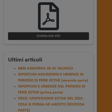
DOWNLOAD PDF
Ultimi articoli
BBM AGGIORNA VA IN VACANZA
INFORTUNI ASSUNZIONI E URGENZE IN
PERIODO DI FERIE ESTIVE (seconda parte)
INFORTUNI E URGENZE NEL PERIODO DI
FERIE ESTIVE (prima parte)
FISCO: SOSPENSIONE ESTIVA DEL 2026 -
COSA SI FERMA AD AGOSTO (SECONDA
PARTE)