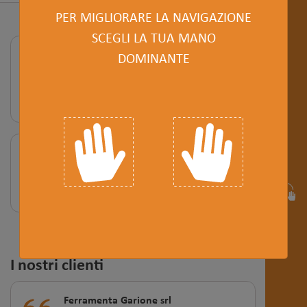
PER MIGLIORARE LA NAVIGAZIONE
SCEGLI LA TUA MANO
Le nostre parole chiave
DOMINANTE
DINAMICI
PROPOSITIVI
CHIARI
I nostri numeri
600
20
85mln.
CLIENTI
PROFESSIONISTI
FATTURATO CLIENTI
I nostri clienti
Ferramenta Garione srl