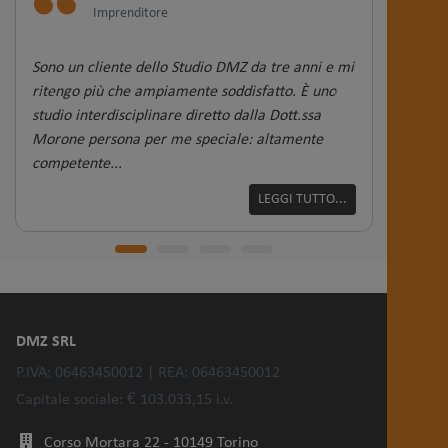
Imprenditore
Sono un cliente dello Studio DMZ da tre anni e mi
Io sono 
ritengo più che ampiamente soddisfatto. È uno
professi
studio interdisciplinare diretto dalla Dott.ssa
individu
Morone persona per me speciale: altamente
consulen
competente...
formazion
LEGGI TUTTO...
DMZ SRL
P.IVA: 06463450012 | REA: 06463450012
Capitale sociale: € 103.033,15 i.v.
Corso Mortara 22 - 10149 Torino