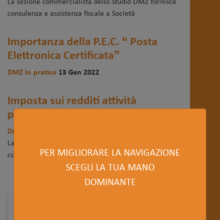
La sezione commercialista dello Studio DMZ fornisce
consulenza e assistenza fiscale a Società
Importanza della P.E.C. “ Posta
Elettronica Certificata”
DMZ In pratica
13 Gen 2022
Imposta sui redditi attività
produttive (IRAP)
Dichiarazione dei redditi
13 Gen 2021
La sezione commercialista dello Studio DMZ fornisce
PER MIGLIORARE LA NAVIGAZIONE
consulenza e assistenza fiscale a
SCEGLI LA TUA MANO
DOMINANTE
Tags