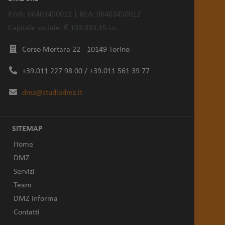
P.IVA: 06463450012 | REA: 06463450012
Capitale sociale: € 103.033,15 i.v.
Corso Mortara 22 - 10149 Torino
+39.011 227 98 00 / +39.011 561 39 77
dmz@studiodmz.it
SITEMAP
Home
DMZ
Servizi
Team
DMZ informa
Contatti