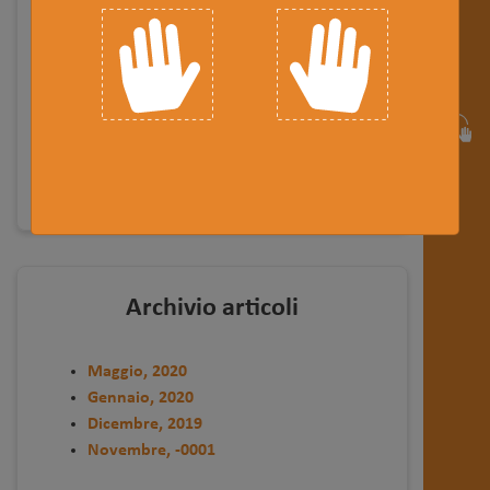
consulenza commercialistica
consulenza lavoro
dichiarazioni dei redditi
contabilità e bilancio
servizi fiscali
Archivio articoli
Maggio, 2020
Gennaio, 2020
Dicembre, 2019
Novembre, -0001